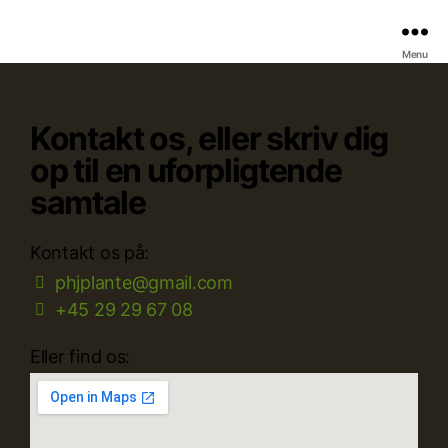
Menu
Kontakt os, eller skriv dig
op til en uforpligtende
samtale
Kontakt os på:
phjplante@gmail.com
+45 29 29 67 08
Eller find os: